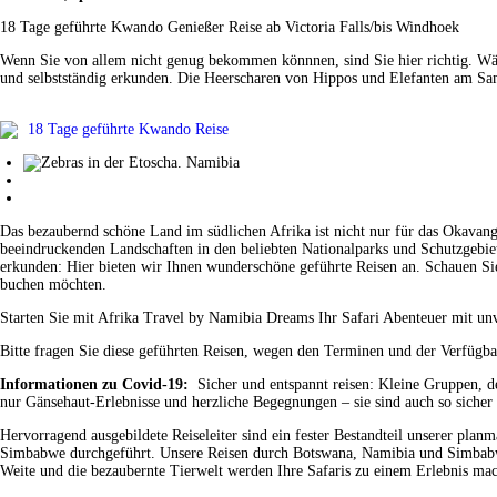
18 Tage geführte Kwando Genießer Reise ab Victoria Falls/bis Windhoek
Wenn Sie von allem nicht genug bekommen könnnen, sind Sie hier richtig. Wäre
und selbstständig erkunden. Die Heerscharen von Hippos und Elefanten am Sam
18 Tage geführte Kwando Reise
Das bezaubernd schöne Land im südlichen Afrika ist nicht nur für das Okavang
beeindruckenden Landschaften in den beliebten Nationalparks und Schutzgebiete
erkunden: Hier bieten wir Ihnen wunderschöne geführte Reisen an. Schauen Sie 
buchen möchten.
Starten Sie mit Afrika Travel by Namibia Dreams Ihr Safari Abenteuer mit unv
Bitte fragen Sie diese geführten Reisen, wegen den Terminen und der Verfügb
Informationen zu Covid-19:
Sicher und entspannt reisen: Kleine Gruppen, de
nur Gänsehaut-Erlebnisse und herzliche Begegnungen – sie sind auch so sicher 
Hervorragend ausgebildete Reiseleiter sind ein fester Bestandteil unserer pl
Simbabwe durchgeführt. Unsere Reisen durch Botswana, Namibia und Simbabwe
Weite und die bezaubernte Tierwelt werden Ihre Safaris zu einem Erlebnis ma