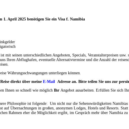
m 1. April 2025 benötigen Sie ein Visa f. Namibia
inkgelder
igatorisch
t mit seinen unterschiedlichen Angeboten, Specials, Veranstalterpreisen usw. s
uns Ihren Abflughafen, eventuelle Alternativtermine und die Anzahl der reisen
eisen.
e Preise Währungsschwangungen unterliegen können.
e Reise direkt über meine
E-Mail
Adresse an. Bitte teilen Sie uns zur pe
den Ihnen so schnell wie möglich
Ihr
Angebot ausarbeiten. Erfüllen Sie sich Ih
sere Philosophie ist folgende: Um nicht nur die Sehenswürdigkeiten Namibias
usst auf Übernachtungen in großen, anonymen Lodges, Hotels und Resorts. Statt
lichen Rahmen eher die Möglichkeit ergibt, im Gespräch mehr über Namibia zu 