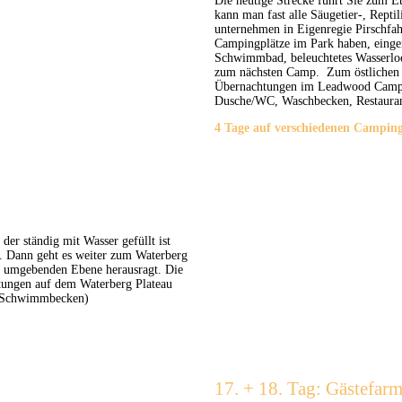
Die heutige Strecke führt Sie zum E
kann man fast alle Säugetier-, Reptil
unternehmen in Eigenregie Pirschfa
Campingplätze im Park haben, einge
Schwimmbad, beleuchtetes Wasserloc
zum nächsten Camp. Zum östlichen 
Übernachtungen im Leadwood Campingp
Dusche/WC, Waschbecken, Restauran
4 Tage auf verschiedenen Campin
er ständig mit Wasser gefüllt ist
n. Dann geht es weiter zum Waterberg
er umgebenden Ebene herausragt. Die
htungen auf dem Waterberg Plateau
er-Schwimmbecken)
17. + 18. Tag: Gästefa