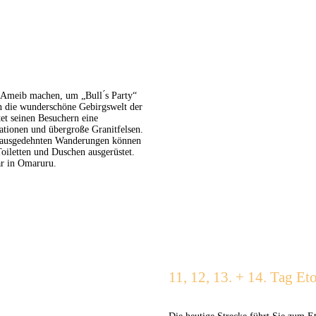
Ameib machen, um „Bull ́s Party“
in die wunderschöne Gebirgswelt der
et seinen Besuchern eine
ationen und übergroße Granitfelsen.
f ausgedehnten Wanderungen können
Toiletten und Duschen ausgerüstet.
ar in Omaruru.
11, 12, 13. + 14. Tag Et