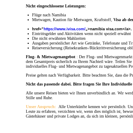
Nicht eingeschlossene Leistungen:
Flüge nach Namibia
Mietwagen, Kaution für Mietwagen, Kraftstoff,
Visa ab de
href=“
https://www.ivisa.com/
„>namibia visa.com</a>.
Eintrittsgelder und Aktivitäten wenn nicht speziell erwähnt
Die nicht erwähnten Mahlzeiten
Ausgaben persönlicher Art wie Getränke, Telefonate und Tr
Reiseversicherung (Reisekranken-/Rücktrittversicherung obl
Flug- & Mietwagenangebot
: Der Flug- und Mietwagenmarkt is
dem Gesamtpreis sicherlich zu Ihrem Nachteil wäre. Teilen Sie 
individuelles Flug- und Mietwagenangebot zu tagesaktuellen Pr
Preise gelten nach Verfügbarkeit. Bitte beachten Sie, dass di
Nicht das passende dabei. Bitte fragen Sie Ihre Individuell
Alle unsere Reisen bieten wir Ihnen unverbindlich an. Wir wer
Stille und Ruhe.
Unser Anspruch:
Alle Unterkünfte kennen wir persönlich. Un
Leute zu erfahren, verzichten wir, wenn dies möglich ist, bew
Gästehäuser und private Lodges an, da sich im kleinen, persön