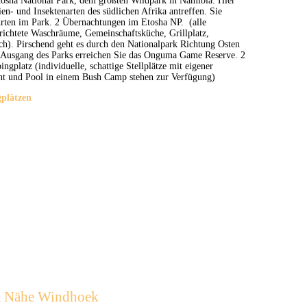
tosha National Park, dem größten Wildpark in Namibia. Hier
ien- und Insektenarten des südlichen Afrika antreffen. Sie
hrten im Park. 2 Übernachtungen im Etosha NP. (alle
richtete Waschräume, Gemeinschaftsküche, Grillplatz,
h). Pirschend geht es durch den Nationalpark Richtung Osten
Ausgang des Parks erreichen Sie das Onguma Game Reserve. 2
latz (individuelle, schattige Stellplätze mit eigener
t und Pool in einem Bush Camp stehen zur Verfügung)
gplätzen
rm Nähe Windhoek