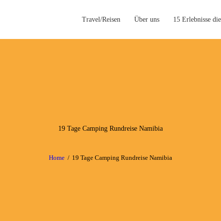
Travel/Reisen
Über uns
15 Erlebnisse die
TRAVEL/REISE
N
ÜBER UNS
15
ERLEBNISSE
19 Tage Camping Rundreise Namibia
DIE ES NUR IN
Home
19 Tage Camping Rundreise Namibia
NAMIBIA GIBT
INFORMATION
EN