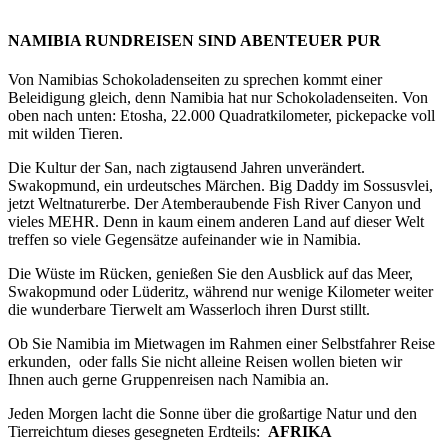
NAMIBIA RUNDREISEN SIND ABENTEUER PUR
Von Namibias Schokoladenseiten zu sprechen kommt einer
Beleidigung gleich, denn Namibia hat nur Schokoladenseiten. Von
oben nach unten: Etosha, 22.000 Quadratkilometer, pickepacke voll
mit wilden Tieren.
Die Kultur der San, nach zigtausend Jahren unverändert.
Swakopmund, ein urdeutsches Märchen. Big Daddy im Sossusvlei,
jetzt Weltnaturerbe. Der Atemberaubende Fish River Canyon und
vieles MEHR. Denn in kaum einem anderen Land auf dieser Welt
treffen so viele Gegensätze aufeinander wie in Namibia.
Die Wüste im Rücken, genießen Sie den Ausblick auf das Meer,
Swakopmund oder Lüderitz, während nur wenige Kilometer weiter
die wunderbare Tierwelt am Wasserloch ihren Durst stillt.
Ob Sie Namibia im Mietwagen im Rahmen einer Selbstfahrer Reise
erkunden, oder falls Sie nicht alleine Reisen wollen bieten wir
Ihnen auch gerne Gruppenreisen nach Namibia an.
Jeden Morgen lacht die Sonne über die großartige Natur und den
Tierreichtum dieses gesegneten Erdteils:
AFRIKA