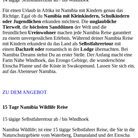
Für einen Urlaub in Afrika ist Namibia mit Kindern genau das
Richtige. Egal ob du
Namibia mit Kleinkindern, Schulkindern
oder Jugendlichen
erkunden möchtest. Die
unglaubliche
Tierwelt
, die
höchsten Sanddünen
der Welt und die
freundlichen
Ureinwohner
machen jede Namibia Reise garantiert
zu einem unvergesslichen Erlebnis. Während deiner Namibia Reise
mit Kindern erkundest du das Land als
Selbstfahrertour
mit
einem
Dachzelt oder
romantisch in der
Lodge
übernachten. Bei
Namibia Dreams stehst Du an erster Stelle. Der Anfang macht eine
Farm Nähe Windhoek, das Erongo Gebirge, die wunderschöne
Etoscha Pfanne und die Küste in Swakopmund. Lassen Sie sich ein,
auf das Abenteuer Namibia.
ZU DEM ANGEBOT
15 Tage Namibia Wildlife Reise
15 tägige Selbstfahrertour ab / bis Windhoek
Namibia Wildlife; ist eine 15 tägige Selbstfahrer Reise, die Sie in die
Naturschutzgebiete vom Waterberg, Damaraland und der Etoscha