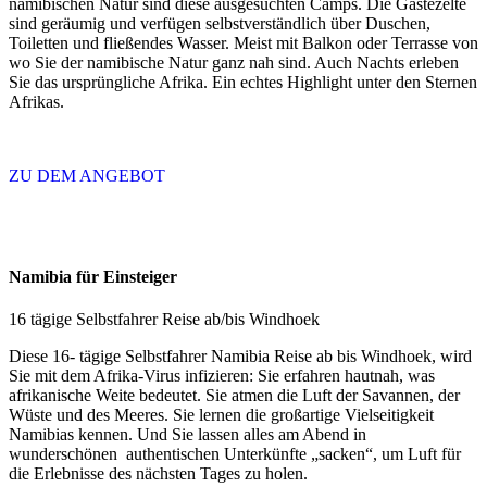
namibischen Natur sind diese ausgesuchten Camps. Die Gästezelte
sind geräumig und verfügen selbstverständlich über Duschen,
Toiletten und fließendes Wasser. Meist mit Balkon oder Terrasse von
wo Sie der namibische Natur ganz nah sind. Auch Nachts erleben
Sie das ursprüngliche Afrika. Ein echtes Highlight unter den Sternen
Afrikas.
ZU DEM ANGEBOT
Namibia für Einsteiger
16 tägige Selbstfahrer Reise ab/bis Windhoek
Diese 16- tägige Selbstfahrer Namibia Reise ab bis Windhoek, wird
Sie mit dem Afrika-Virus infizieren: Sie erfahren hautnah, was
afrikanische Weite bedeutet. Sie atmen die Luft der Savannen, der
Wüste und des Meeres. Sie lernen die großartige Vielseitigkeit
Namibias kennen. Und Sie lassen alles am Abend in
wunderschönen authentischen Unterkünfte „sacken“, um Luft für
die Erlebnisse des nächsten Tages zu holen.