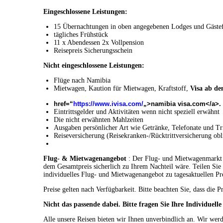
Eingeschlossene Leistungen:
15 Übernachtungen in oben angegebenen Lodges und Gäste
tägliches Frühstück
11 x Abendessen 2x Vollpension
Reisepreis Sicherungsschein
Nicht eingeschlossene Leistungen:
Flüge nach Namibia
Mietwagen, Kaution für Mietwagen, Kraftstoff,
Visa ab de
href=“
https://www.ivisa.com/
„>namibia visa.com</a>.
Eintrittsgelder und Aktivitäten wenn nicht speziell erwähnt
Die nicht erwähnten Mahlzeiten
Ausgaben persönlicher Art wie Getränke, Telefonate und Tr
Reiseversicherung (Reisekranken-/Rücktrittversicherung obl
Flug- & Mietwagenangebot
: Der Flug- und Mietwagenmarkt is
dem Gesamtpreis sicherlich zu Ihrem Nachteil wäre. Teilen Sie 
individuelles Flug- und Mietwagenangebot zu tagesaktuellen Pr
Preise gelten nach Verfügbarkeit. Bitte beachten Sie, dass di
Nicht das passende dabei. Bitte fragen Sie Ihre Individuell
Alle unsere Reisen bieten wir Ihnen unverbindlich an. Wir wer