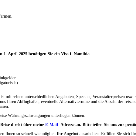
farmen.
m 1. April 2025 benötigen Sie ein Visa f. Namibia
inkgelder
igatorisch)
t mit seinen unterschiedlichen Angeboten, Specials, Veranstalterpreisen usw. s
uns Ihren Abflughafen, eventuelle Alternativtermine und die Anzahl der reisen
eisen.
e Preise Währungsschwangungen unterliegen können.
e Reise direkt über meine
E-Mail
Adresse an. Bitte teilen Sie uns zur pe
den Ihnen so schnell wie möglich
Ihr
Angebot ausarbeiten. Erfüllen Sie sich Ih