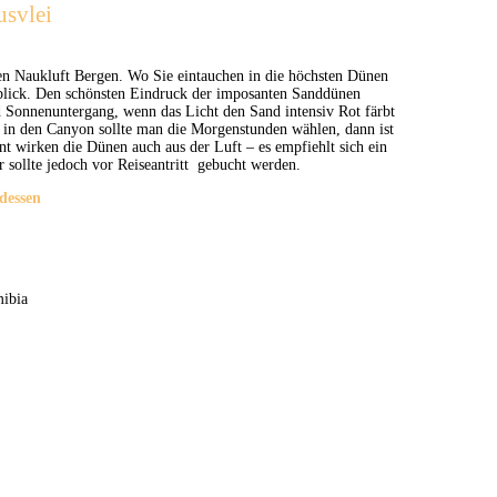
usvlei
den Naukluft Bergen. Wo Sie eintauchen in die höchsten Dünen
blick. Den schönsten Eindruck der imposanten Sanddünen
Sonnenuntergang, wenn das Licht den Sand intensiv Rot färbt
ug in den Canyon sollte man die Morgenstunden wählen, dann ist
nt wirken die Dünen auch aus der Luft – es empfiehlt sich ein
r sollte jedoch vor Reiseantritt gebucht werden.
dessen