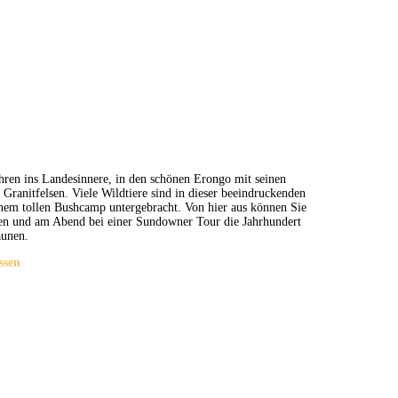
ahren ins Landesinnere, in den schönen Erongo mit seinen
Granitfelsen. Viele Wildtiere sind in dieser beeindruckenden
inem tollen Bushcamp untergebracht. Von hier aus können Sie
en und am Abend bei einer Sundowner Tour die Jahrhundert
aunen.
ssen